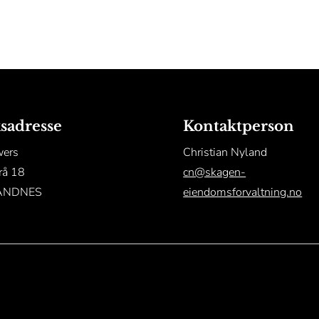
sadresse
Kontaktperson
wers
Christian Nyland
rå 18
cn@skagen-
ANDNES
eiendomsforvaltning.no