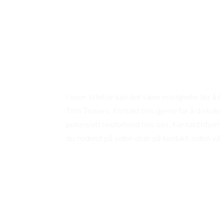
Bli en del av et
faglig fellesska
med mye
kompetanse
I noen tilfeller kan det være muligheter for å l
Trim Towers. Kontakt oss gjerne for å diskute
potensielt leieforhold hos oss. Kontaktinfor
du nederst på siden eller på kontakt-siden vå
Kontakt oss