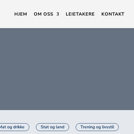
HJEM
OM OSS
LEIETAKERE
KONTAKT
Mat og drikke
Stat og land
Trening og livsstil