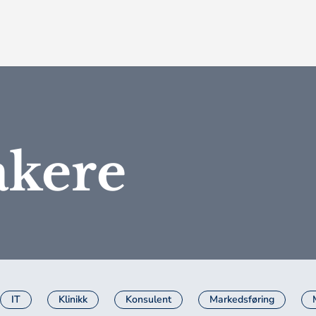
akere
IT
Klinikk
Konsulent
Markedsføring