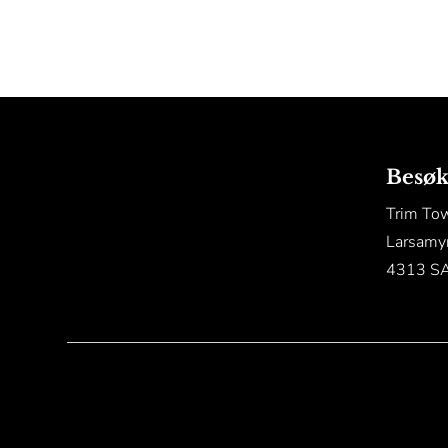
Besøk
Trim To
Larsamy
4313 S