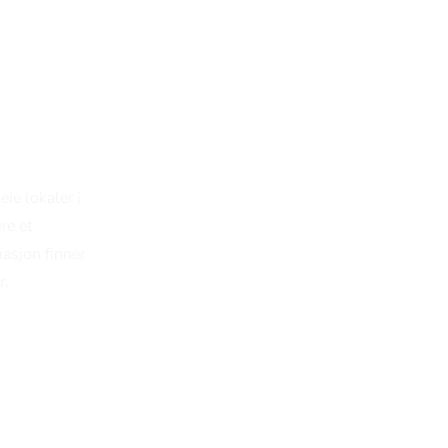
p
eie lokaler i
re et
masjon finner
r.